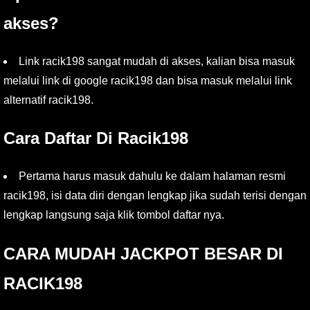
akses?
Link racik198 sangat mudah di akses, kalian bisa masuk
melalui link di google racik198 dan bisa masuk melalui link
alternatif racik198.
Cara Daftar Di Racik198
Pertama harus masuk dahulu ke dalam halaman resmi
racik198, isi data diri dengan lengkap jika sudah terisi dengan
lengkap langsung saja klik tombol daftar nya.
CARA MUDAH JACKPOT BESAR DI
RACIK198