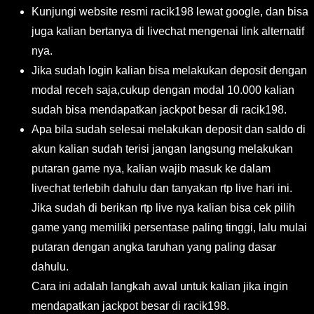
Kunjungi website resmi racik198 lewat google, dan bisa
juga kalian bertanya di livechat mengenai link alternatif
nya.
Jika sudah login kalian bisa melakukan deposit dengan
modal receh saja,cukup dengan modal 10.000 kalian
sudah bisa mendapatkan jackpot besar di racik198.
Apa bila sudah selesai melakukan deposit dan saldo di
akun kalian sudah terisi jangan langsung melakukan
putaran game nya, kalian wajib masuk ke dalam
livechat terlebih dahulu dan tanyakan rtp live hari ini.
Jika sudah di berikan rtp live nya kalian bisa cek pilih
game yang memiliki persentase paling tinggi, lalu mulai
putaran dengan angka taruhan yang paling dasar
dahulu.
Cara ini adalah langkah awal untuk kalian jika ingin
mendapatkan jackpot besar di racik198.